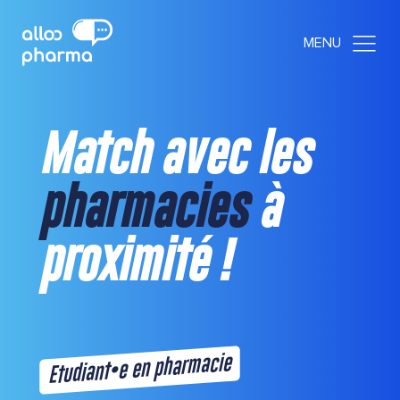
Match avec les
pharmacies
à
proximité !
Etudiant•e en pharmacie