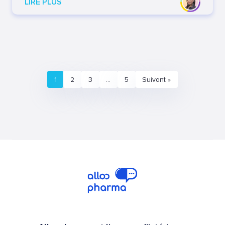
LIRE PLUS
1
2
3
…
5
Suivant »