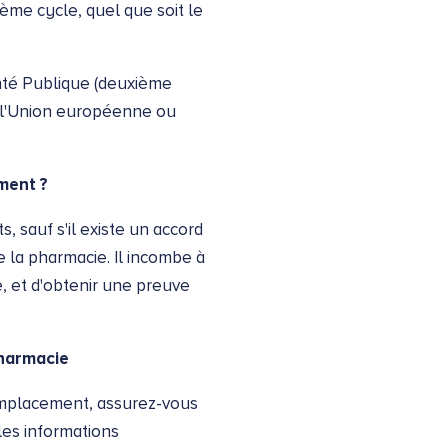
ième cycle, quel que soit le
anté Publique (deuxième
de l'Union européenne ou
ment ?
, sauf s'il existe un accord
de la pharmacie. Il incombe à
, et d'obtenir une preuve
pharmacie
remplacement, assurez-vous
les informations